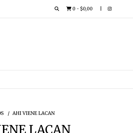
0
-
$0,00
OS
AHI VIENE LACAN
IENE LACAN