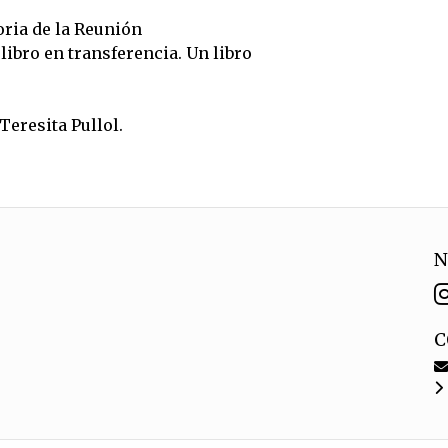
oria de la Reunión
ibro en transferencia. Un libro
eresita Pullol.
N
C