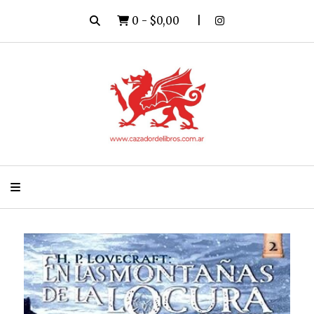
0
-
$0,00