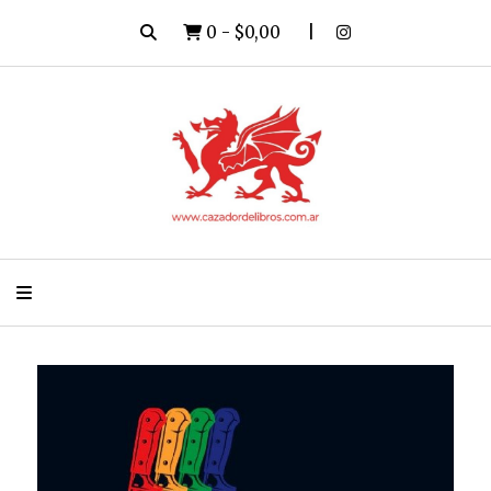
0
-
$0,00