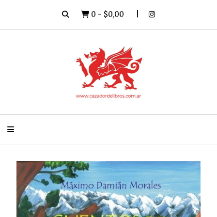
0
-
$0,00