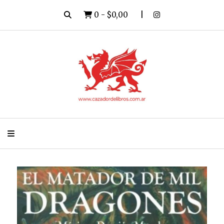
0
-
$0,00